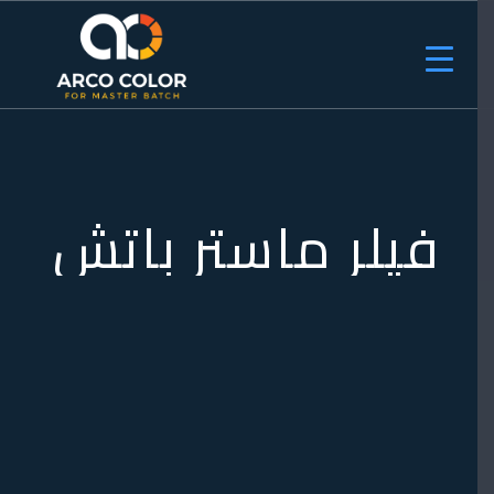
فيلر ماستر باتش